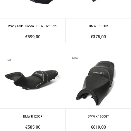
Ready zadel Honda CBR 650R '19-'23
BMW S 1000R
€599,00
€375,00
BMW R 1200R
BMW K 1600GT
€585,00
€619,00