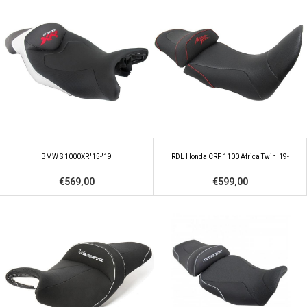
BMW S 1000XR '15-'19
RDL Honda CRF 1100 Africa Twin '19-
€569,00
€599,00