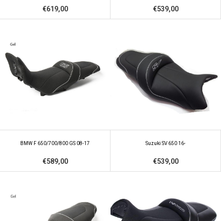
€619,00
€539,00
BMW F 650/700/800 GS 08-17
Suzuki SV 650 16-
€589,00
€539,00