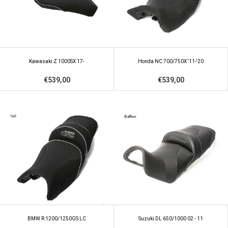
Kawasaki Z 1000SX 17-
Honda NC 700/750X '11-'20
€539,00
€539,00
BMW R 1200/1250GS LC
Suzuki DL 650/1000 02 - 11