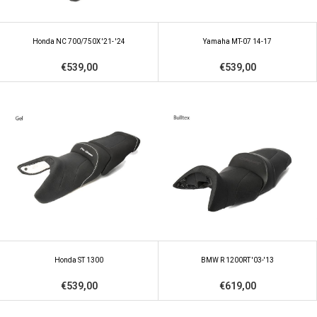
Honda NC 700/750X '21- '24
Yamaha MT-07 14-17
€539,00
€539,00
Honda ST 1300
BMW R 1200RT '03-'13
€539,00
€619,00