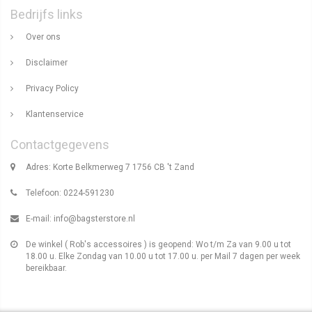
Bedrijfs links
Over ons
Disclaimer
Privacy Policy
Klantenservice
Contactgegevens
Adres: Korte Belkmerweg 7 1756 CB 't Zand
Telefoon: 0224-591230
E-mail:
info@bagsterstore.nl
De winkel ( Rob's accessoires ) is geopend: Wo t/m Za van 9.00 u tot
18.00 u. Elke Zondag van 10.00 u tot 17.00 u. per Mail 7 dagen per week
bereikbaar.