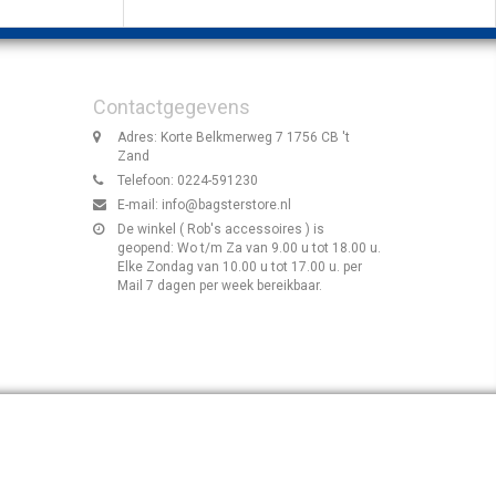
Contactgegevens
Adres: Korte Belkmerweg 7 1756 CB 't
Zand
Telefoon: 0224-591230
E-mail:
info@bagsterstore.nl
De winkel ( Rob's accessoires ) is
geopend: Wo t/m Za van 9.00 u tot 18.00 u.
Elke Zondag van 10.00 u tot 17.00 u. per
Mail 7 dagen per week bereikbaar.