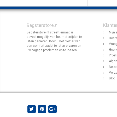
Bagsterstore.nl
Klante
Bagsterstore.nl streeft ernaar, u
Mijn 
zoveel mogelijk van het motorrijden te
Hoe w
laten genieten. Door u het plezier van
Vraag
een comfort zadel te laten ervaren en
Hoe w
uw bagage problemen op te lossen.
Proef
Alge
Beta
Verz
Blog