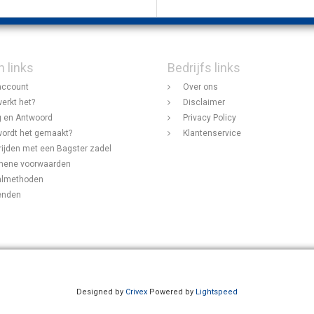
n links
Bedrijfs links
account
Over ons
erkt het?
Disclaimer
 en Antwoord
Privacy Policy
ordt het gemaakt?
Klantenservice
rijden met een Bagster zadel
mene voorwaarden
almethoden
enden
Designed by
Crivex
Powered by
Lightspeed