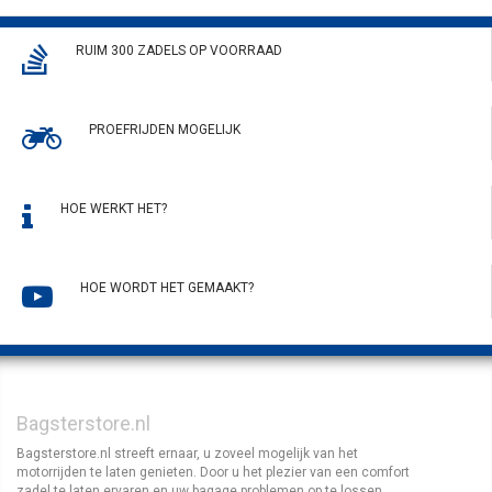
RUIM 300 ZADELS OP VOORRAAD
PROEFRIJDEN MOGELIJK
HOE WERKT HET?
HOE WORDT HET GEMAAKT?
Bagsterstore.nl
Bagsterstore.nl streeft ernaar, u zoveel mogelijk van het
motorrijden te laten genieten. Door u het plezier van een comfort
zadel te laten ervaren en uw bagage problemen op te lossen.