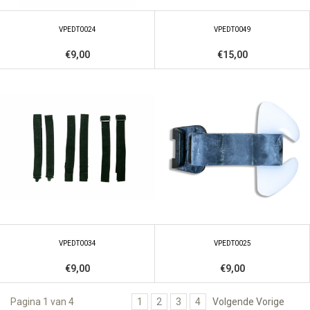
VPEDT0024
VPEDT0049
€9,00
€15,00
VPEDT0034
VPEDT0025
€9,00
€9,00
Pagina 1 van 4
1
2
3
4
Volgende Vorige