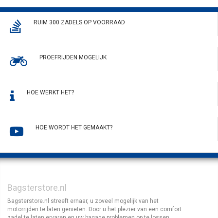
RUIM 300 ZADELS OP VOORRAAD
PROEFRIJDEN MOGELIJK
HOE WERKT HET?
HOE WORDT HET GEMAAKT?
Bagsterstore.nl
Bagsterstore.nl streeft ernaar, u zoveel mogelijk van het
motorrijden te laten genieten. Door u het plezier van een comfort
zadel te laten ervaren en uw bagage problemen op te lossen.