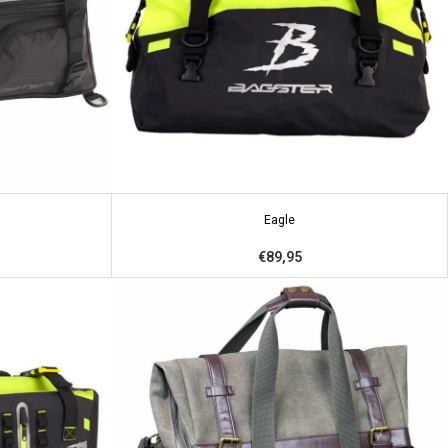
Eagle
€89,95