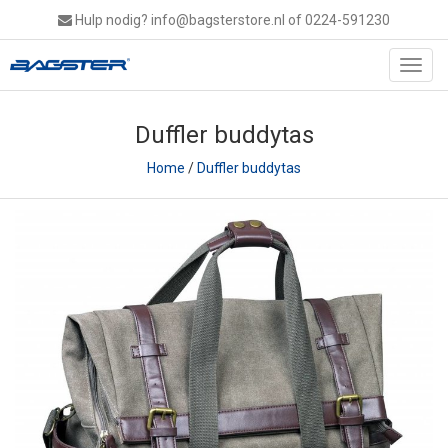
Hulp nodig?
info@bagsterstore.nl
of 0224-591230
Toggl
navig
Duffler buddytas
Home
/
Duffler buddytas