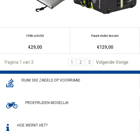
Hitte schilld
Hawk motor tassen
€29,00
€129,00
Pagina 1 van 3
1
2
3
Volgende Vorige
RUIM 300 ZADELS OP VOORRAAD
PROEFRIJDEN MOGELIJK
HOE WERKT HET?