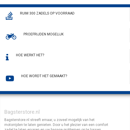
RUIM 300 ZADELS OP VOORRAAD
PROEFRIJDEN MOGELIJK
HOE WERKT HET?
HOE WORDT HET GEMAAKT?
Bagsterstore.nl
Bagsterstore.nl streeft ernaar, u zoveel mogelijk van het
motorrijden te laten genieten. Door u het plezier van een comfort
zadel te laten ervaren en uw bagage problemen op te lossen.