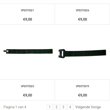
VPDET0021
VPEDT0026
€9,00
€9,00
VPDET0023
VPDET0019
€9,00
€9,00
Pagina 1 van 4
1
2
3
4
Volgende Vorige