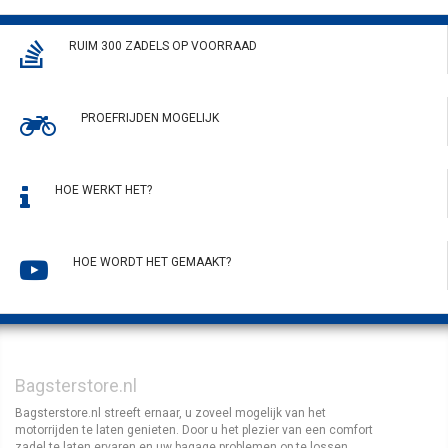
RUIM 300 ZADELS OP VOORRAAD
PROEFRIJDEN MOGELIJK
HOE WERKT HET?
HOE WORDT HET GEMAAKT?
Bagsterstore.nl
Bagsterstore.nl streeft ernaar, u zoveel mogelijk van het
motorrijden te laten genieten. Door u het plezier van een comfort
zadel te laten ervaren en uw bagage problemen op te lossen.