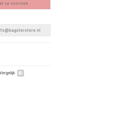
et op voorraad
nfo@bagsterstore.nl
Vergelijk: