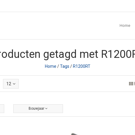
Home
roducten getagd met R1200
Home
/
Tags
/
R1200RT
12
Bouwjaar