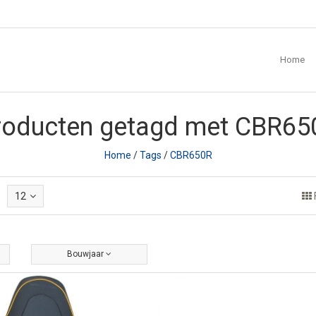
Home
roducten getagd met CBR65
Home
/
Tags
/
CBR650R
12
Bouwjaar