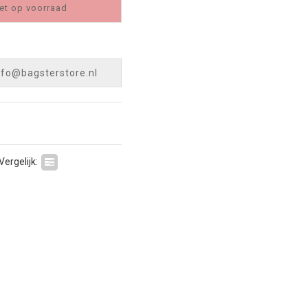
et op voorraad
nfo@bagsterstore.nl
Vergelijk: