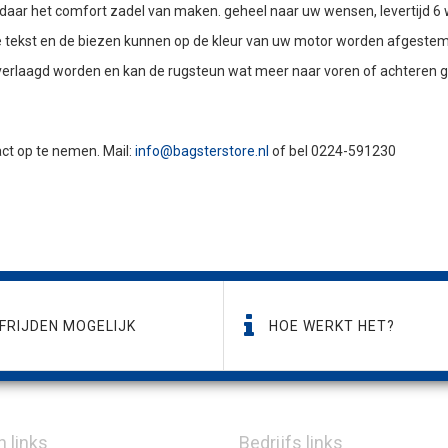
 daar het comfort zadel van maken. geheel naar uw wensen, levertijd 6
 de tekst en de biezen kunnen op de kleur van uw motor worden afgeste
verlaagd worden en kan de rugsteun wat meer naar voren of achteren g
tact op te nemen. Mail:
info@bagsterstore.nl
of bel 0224-591230
FRIJDEN MOGELIJK
HOE WERKT HET?
n links
Bedrijfs links