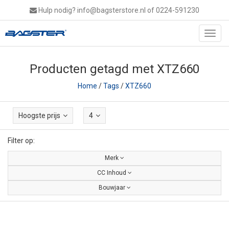
Hulp nodig?
info@bagsterstore.nl
of 0224-591230
Toggl
navig
Producten getagd met XTZ660
Home
/
Tags
/
XTZ660
Hoogste prijs
4
Filter op:
Merk
CC Inhoud
Bouwjaar