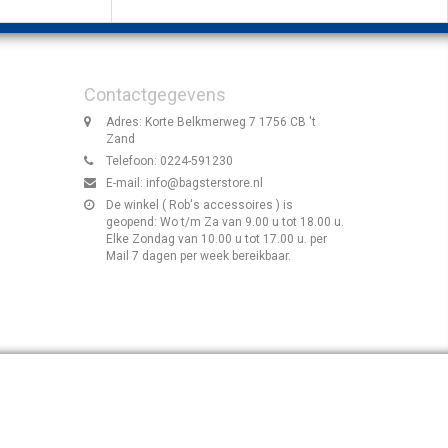
Contactgegevens
Adres: Korte Belkmerweg 7 1756 CB 't
Zand
Telefoon: 0224-591230
E-mail:
info@bagsterstore.nl
De winkel ( Rob's accessoires ) is
geopend: Wo t/m Za van 9.00 u tot 18.00 u.
Elke Zondag van 10.00 u tot 17.00 u. per
Mail 7 dagen per week bereikbaar.