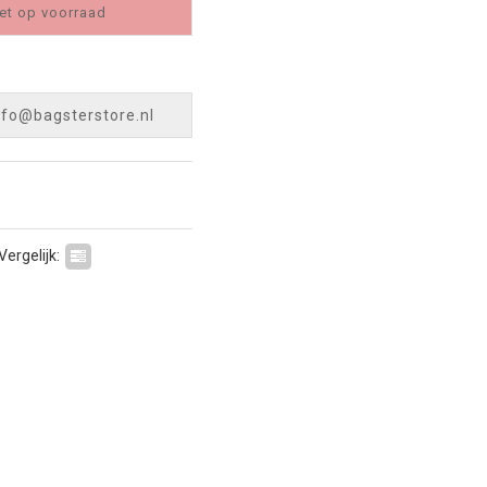
et op voorraad
nfo@bagsterstore.nl
Vergelijk: