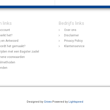
n links
Bedrijfs links
account
Over ons
erkt het?
Disclaimer
 en Antwoord
Privacy Policy
ordt het gemaakt?
Klantenservice
rijden met een Bagster zadel
mene voorwaarden
almethoden
enden
Designed by
Crivex
Powered by
Lightspeed