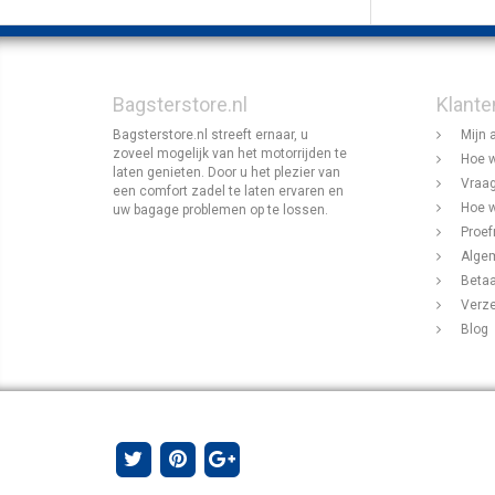
Bagsterstore.nl
Klante
Bagsterstore.nl streeft ernaar, u
Mijn 
zoveel mogelijk van het motorrijden te
Hoe w
laten genieten. Door u het plezier van
Vraag
een comfort zadel te laten ervaren en
Hoe w
uw bagage problemen op te lossen.
Proef
Alge
Beta
Verz
Blog