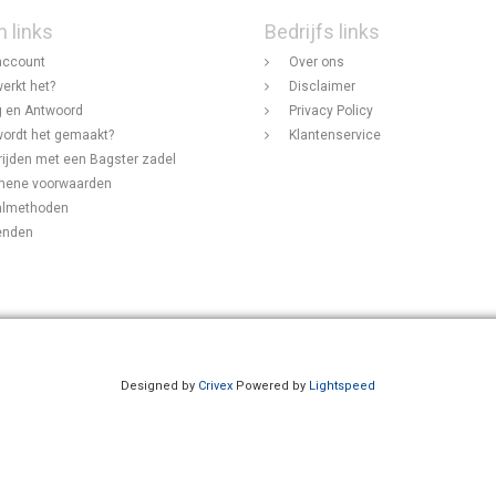
n links
Bedrijfs links
account
Over ons
erkt het?
Disclaimer
 en Antwoord
Privacy Policy
ordt het gemaakt?
Klantenservice
rijden met een Bagster zadel
mene voorwaarden
almethoden
enden
Designed by
Crivex
Powered by
Lightspeed