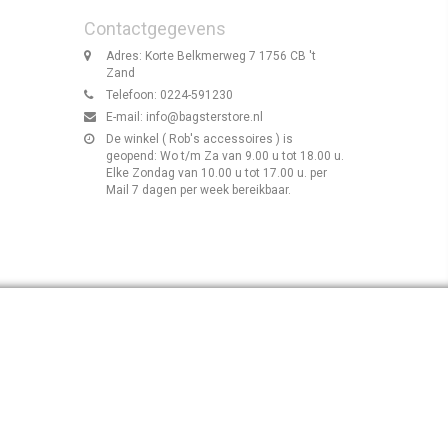
Contactgegevens
Adres: Korte Belkmerweg 7 1756 CB 't
Zand
Telefoon: 0224-591230
E-mail:
info@bagsterstore.nl
De winkel ( Rob's accessoires ) is
geopend: Wo t/m Za van 9.00 u tot 18.00 u.
Elke Zondag van 10.00 u tot 17.00 u. per
Mail 7 dagen per week bereikbaar.