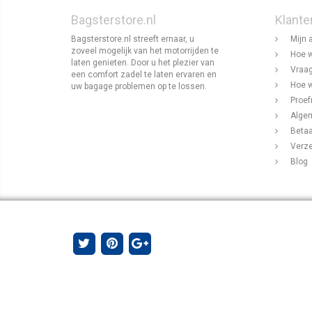
Bagsterstore.nl
Klante
Bagsterstore.nl streeft ernaar, u
Mijn 
zoveel mogelijk van het motorrijden te
Hoe w
laten genieten. Door u het plezier van
Vraag
een comfort zadel te laten ervaren en
Hoe w
uw bagage problemen op te lossen.
Proef
Alge
Beta
Verz
Blog