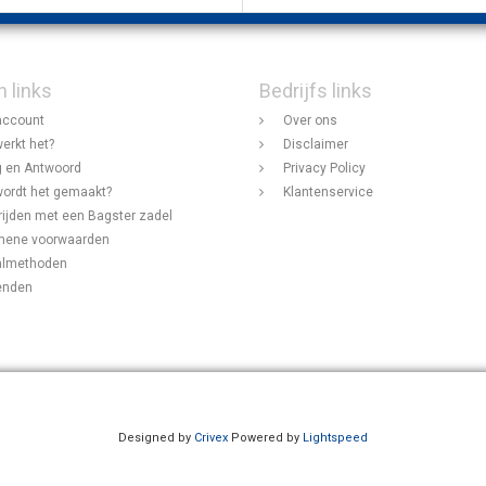
n links
Bedrijfs links
account
Over ons
erkt het?
Disclaimer
 en Antwoord
Privacy Policy
ordt het gemaakt?
Klantenservice
rijden met een Bagster zadel
mene voorwaarden
almethoden
enden
Designed by
Crivex
Powered by
Lightspeed