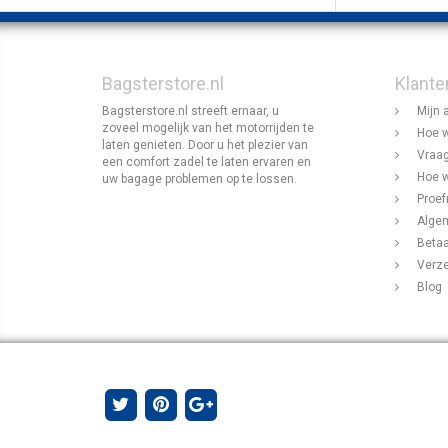
Bagsterstore.nl
Klante
Bagsterstore.nl streeft ernaar, u
Mijn 
zoveel mogelijk van het motorrijden te
Hoe w
laten genieten. Door u het plezier van
Vraag
een comfort zadel te laten ervaren en
Hoe w
uw bagage problemen op te lossen.
Proef
Alge
Beta
Verz
Blog