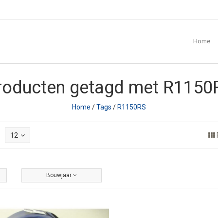
Home
roducten getagd met R1150
Home
/
Tags
/
R1150RS
12
Bouwjaar