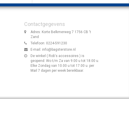
Contactgegevens
Adres: Korte Belkmerweg 7 1756 CB 't
Zand
Telefoon: 0224-591230
E-mail:
info@bagsterstore.nl
De winkel ( Rob's accessoires ) is
geopend: Wo t/m Za van 9.00 u tot 18.00 u.
Elke Zondag van 10.00 u tot 17.00 u. per
Mail 7 dagen per week bereikbaar.