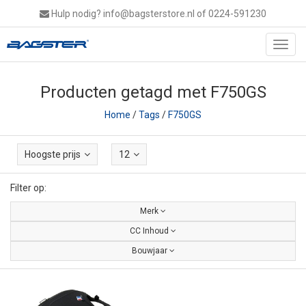
Hulp nodig?
info@bagsterstore.nl
of 0224-591230
Toggl
navig
Producten getagd met F750GS
Home
/
Tags
/
F750GS
Hoogste prijs
12
Filter op:
Merk
CC Inhoud
Bouwjaar