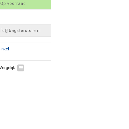
 Op voorraad
nfo@bagsterstore.nl
winkel
Vergelijk: