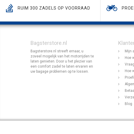
RUIM 300 ZADELS OP VOORRAAD
PROE
Bagsterstore.nl
Klante
Bagsterstore.nl streeft ernaar, u
Mijn 
zoveel mogelijk van het motorrijden te
Hoe w
laten genieten. Door u het plezier van
Vraag
een comfort zadel te laten ervaren en
Hoe w
uw bagage problemen op te lossen.
Proef
Alge
Beta
Verz
Blog