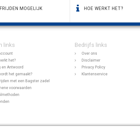
FRIJDEN MOGELIJK
HOE WERKT HET?
n links
Bedrijfs links
account
Over ons
erkt het?
Disclaimer
 en Antwoord
Privacy Policy
ordt het gemaakt?
Klantenservice
rijden met een Bagster zadel
mene voorwaarden
almethoden
enden