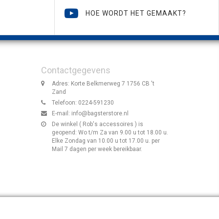
HOE WORDT HET GEMAAKT?
Contactgegevens
Adres: Korte Belkmerweg 7 1756 CB 't
Zand
Telefoon: 0224-591230
E-mail:
info@bagsterstore.nl
De winkel ( Rob's accessoires ) is
geopend: Wo t/m Za van 9.00 u tot 18.00 u.
Elke Zondag van 10.00 u tot 17.00 u. per
Mail 7 dagen per week bereikbaar.