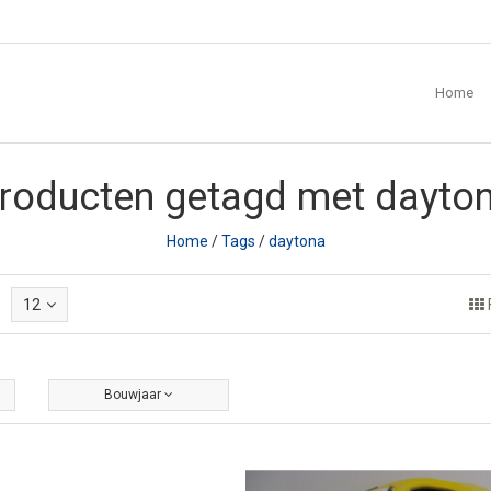
Home
roducten getagd met dayto
Home
/
Tags
/
daytona
12
Bouwjaar