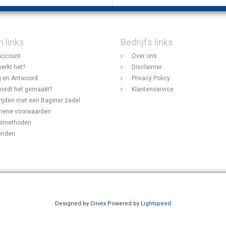
n links
Bedrijfs links
account
Over ons
erkt het?
Disclaimer
 en Antwoord
Privacy Policy
ordt het gemaakt?
Klantenservice
rijden met een Bagster zadel
mene voorwaarden
almethoden
enden
Designed by
Crivex
Powered by
Lightspeed