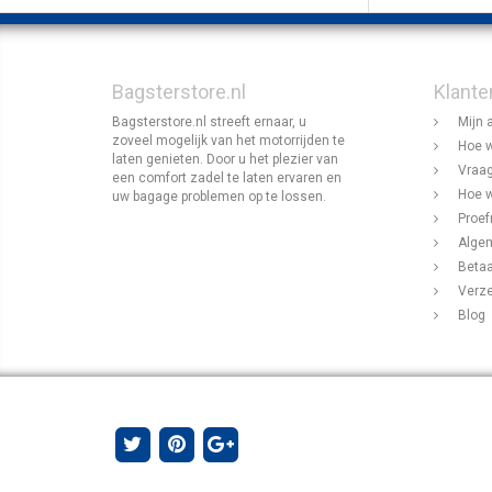
Bagsterstore.nl
Klante
Bagsterstore.nl streeft ernaar, u
Mijn 
zoveel mogelijk van het motorrijden te
Hoe w
laten genieten. Door u het plezier van
Vraag
een comfort zadel te laten ervaren en
Hoe w
uw bagage problemen op te lossen.
Proef
Alge
Beta
Verz
Blog