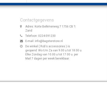
Contactgegevens
Adres: Korte Belkmerweg 7 1756 CB 't
Zand
Telefoon: 0224-591230
E-mail:
info@bagsterstore.nl
De winkel ( Rob's accessoires ) is
geopend: Wo t/m Za van 9.00 u tot 18.00 u.
Elke Zondag van 10.00 u tot 17.00 u. per
Mail 7 dagen per week bereikbaar.