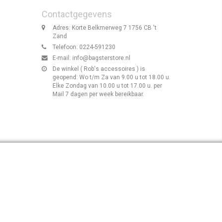
Contactgegevens
Adres: Korte Belkmerweg 7 1756 CB 't
Zand
Telefoon: 0224-591230
E-mail:
info@bagsterstore.nl
De winkel ( Rob's accessoires ) is
geopend: Wo t/m Za van 9.00 u tot 18.00 u.
Elke Zondag van 10.00 u tot 17.00 u. per
Mail 7 dagen per week bereikbaar.