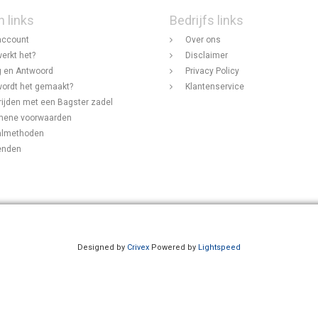
n links
Bedrijfs links
account
Over ons
erkt het?
Disclaimer
 en Antwoord
Privacy Policy
ordt het gemaakt?
Klantenservice
rijden met een Bagster zadel
mene voorwaarden
almethoden
enden
Designed by
Crivex
Powered by
Lightspeed