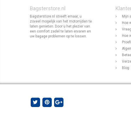
Bagsterstore.nl
Klante
Bagsterstore.nl streeft ernaar, u
Mijn 
zoveel mogelijk van het motorrijden te
Hoe w
laten genieten. Door u het plezier van
Vraag
een comfort zadel te laten ervaren en
Hoe w
uw bagage problemen op te lossen.
Proef
Alge
Beta
Verz
Blog