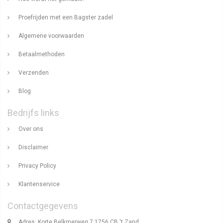
Proefrijden met een Bagster zadel
Algemene voorwaarden
Betaalmethoden
Verzenden
Blog
Bedrijfs links
Over ons
Disclaimer
Privacy Policy
Klantenservice
Contactgegevens
Adres: Korte Belkmerweg 7 1756 CB 't Zand