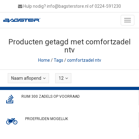
Hulp nodig?
info@bagsterstore.nl
of 0224-591230
Toggl
navig
Producten getagd met comfortzadel
ntv
Home
/
Tags
/
comfortzadel ntv
Naam aflopend
12
RUIM 300 ZADELS OP VOORRAAD
PROEFRIJDEN MOGELIJK