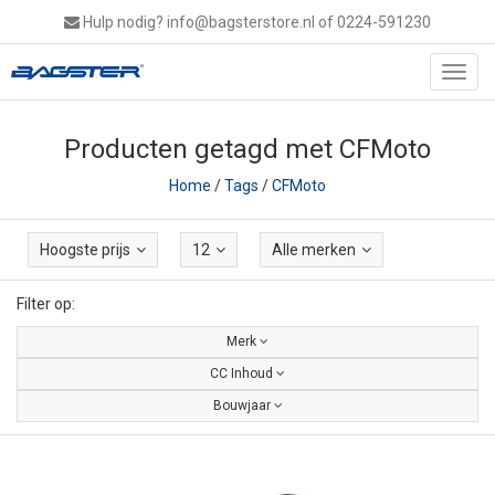
Hulp nodig?
info@bagsterstore.nl
of 0224-591230
Toggl
navig
Producten getagd met CFMoto
Home
/
Tags
/
CFMoto
Hoogste prijs
12
Alle merken
Filter op:
Merk
CC Inhoud
Bouwjaar