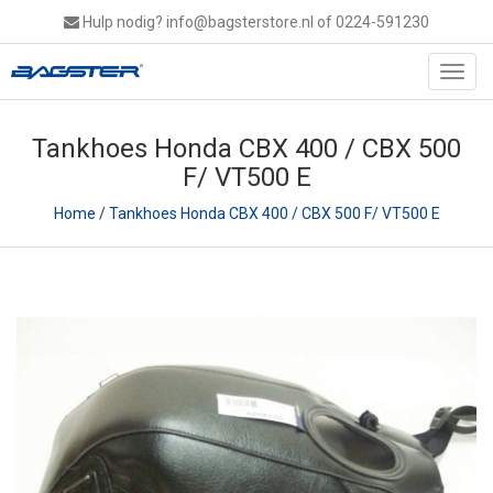
Hulp nodig?
info@bagsterstore.nl
of 0224-591230
Toggl
navig
Tankhoes Honda CBX 400 / CBX 500
F/ VT500 E
Home
/
Tankhoes Honda CBX 400 / CBX 500 F/ VT500 E