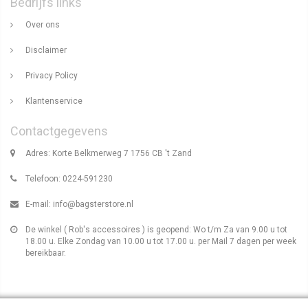
Bedrijfs links
Over ons
Disclaimer
Privacy Policy
Klantenservice
Contactgegevens
Adres: Korte Belkmerweg 7 1756 CB 't Zand
Telefoon: 0224-591230
E-mail:
info@bagsterstore.nl
De winkel ( Rob's accessoires ) is geopend: Wo t/m Za van 9.00 u tot
18.00 u. Elke Zondag van 10.00 u tot 17.00 u. per Mail 7 dagen per week
bereikbaar.