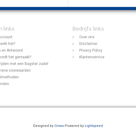
n links
Bedrijfs links
account
Over ons
erkt het?
Disclaimer
 en Antwoord
Privacy Policy
ordt het gemaakt?
Klantenservice
rijden met een Bagster zadel
mene voorwaarden
almethoden
enden
Designed by
Crivex
Powered by
Lightspeed