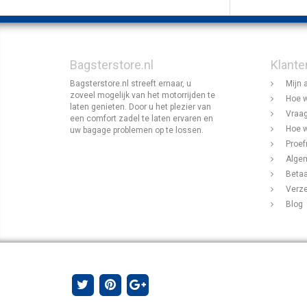
Bagsterstore.nl
Klante
Bagsterstore.nl streeft ernaar, u
Mijn 
zoveel mogelijk van het motorrijden te
Hoe w
laten genieten. Door u het plezier van
Vraag
een comfort zadel te laten ervaren en
Hoe w
uw bagage problemen op te lossen.
Proef
Alge
Beta
Verz
Blog