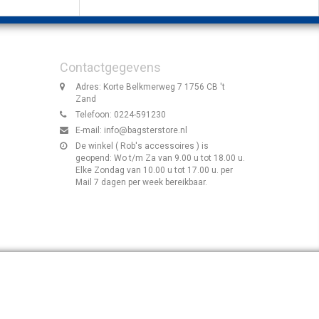
Contactgegevens
Adres: Korte Belkmerweg 7 1756 CB 't
Zand
Telefoon: 0224-591230
E-mail:
info@bagsterstore.nl
De winkel ( Rob's accessoires ) is
geopend: Wo t/m Za van 9.00 u tot 18.00 u.
Elke Zondag van 10.00 u tot 17.00 u. per
Mail 7 dagen per week bereikbaar.