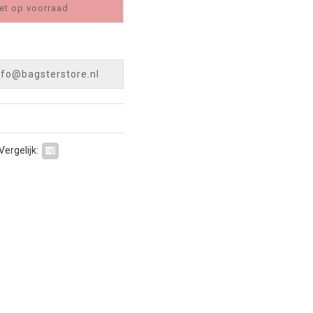
et op voorraad
nfo@bagsterstore.nl
Vergelijk: