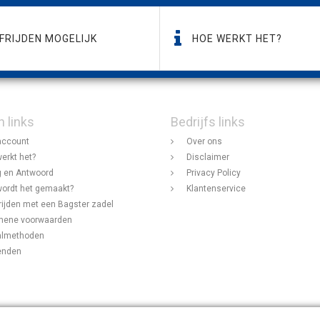
FRIJDEN MOGELIJK
HOE WERKT HET?
n links
Bedrijfs links
account
Over ons
erkt het?
Disclaimer
 en Antwoord
Privacy Policy
ordt het gemaakt?
Klantenservice
rijden met een Bagster zadel
mene voorwaarden
almethoden
enden