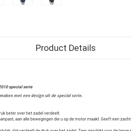
Product Details
010 special s
erie
 maken met een design uit de special serie.
uk beter over het zadel verdeelt.
aanpast, aan alle bewegingen die u op de motor maakt. Geeft een zachte
itvlak, dat verdeelt de druk over het zadel. Zeer geschikt voor de lange r