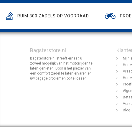
RUIM 300 ZADELS OP VOORRAAD
PROE
Bagsterstore.nl
Klante
Bagsterstore.nl streeft ernaar, u
Mijn 
zoveel mogelijk van het motorrijden te
Hoe w
laten genieten. Door u het plezier van
Vraag
een comfort zadel te laten ervaren en
Hoe w
uw bagage problemen op te lossen.
Proef
Alge
Beta
Verz
Blog