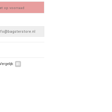
et op voorraad
nfo@bagsterstore.nl
Vergelijk: