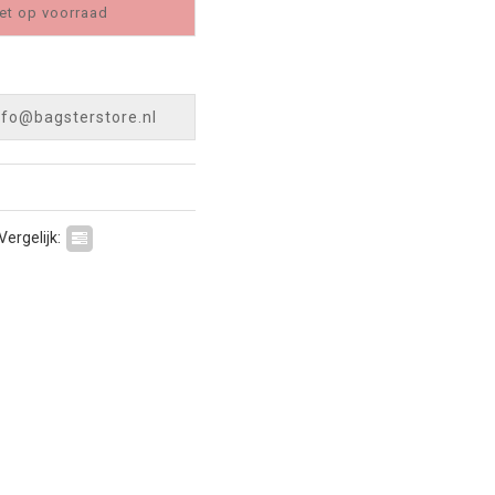
et op voorraad
nfo@bagsterstore.nl
Vergelijk: