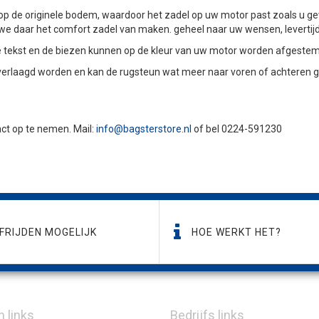
 de originele bodem, waardoor het zadel op uw motor past zoals u g
n we daar het comfort zadel van maken. geheel naar uw wensen, levertij
 de tekst en de biezen kunnen op de kleur van uw motor worden afgeste
verlaagd worden en kan de rugsteun wat meer naar voren of achteren g
tact op te nemen. Mail:
info@bagsterstore.nl
of bel 0224-591230
FRIJDEN MOGELIJK
HOE WERKT HET?
n links
Bedrijfs links