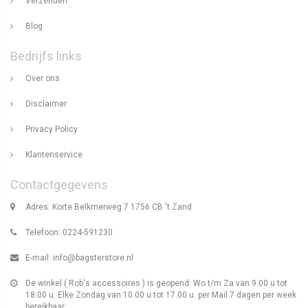
Verzenden
Blog
Bedrijfs links
Over ons
Disclaimer
Privacy Policy
Klantenservice
Contactgegevens
Adres: Korte Belkmerweg 7 1756 CB 't Zand
Telefoon: 0224-591230
E-mail:
info@bagsterstore.nl
De winkel ( Rob's accessoires ) is geopend: Wo t/m Za van 9.00 u tot
18.00 u. Elke Zondag van 10.00 u tot 17.00 u. per Mail 7 dagen per week
bereikbaar.