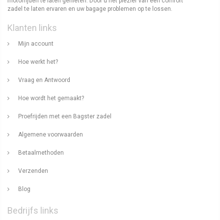
motorrijden te laten genieten. Door u het plezier van een comfort
zadel te laten ervaren en uw bagage problemen op te lossen.
Klanten links
Mijn account
Hoe werkt het?
Vraag en Antwoord
Hoe wordt het gemaakt?
Proefrijden met een Bagster zadel
Algemene voorwaarden
Betaalmethoden
Verzenden
Blog
Bedrijfs links