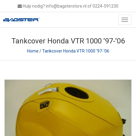
Hulp nodig?
info@bagsterstore.nl
of 0224-591230
Toggl
navig
Tankcover Honda VTR 1000 '97-'06
Home
/
Tankcover Honda VTR 1000 '97-'06