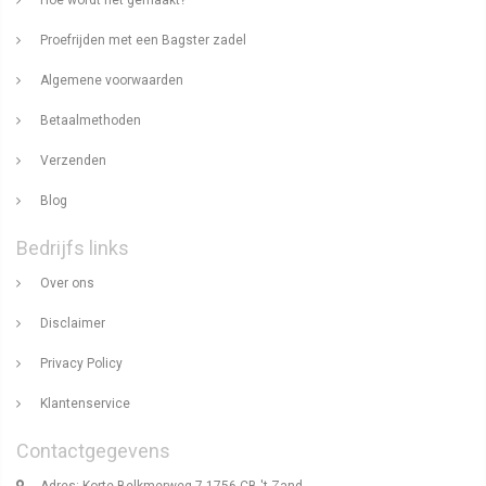
Proefrijden met een Bagster zadel
Algemene voorwaarden
Betaalmethoden
Verzenden
Blog
Bedrijfs links
Over ons
Disclaimer
Privacy Policy
Klantenservice
Contactgegevens
Adres: Korte Belkmerweg 7 1756 CB 't Zand