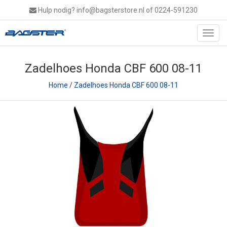
Hulp nodig?
info@bagsterstore.nl
of 0224-591230
Toggl
navig
Zadelhoes Honda CBF 600 08-11
Home
/
Zadelhoes Honda CBF 600 08-11