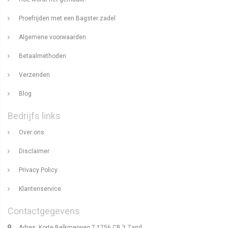
Proefrijden met een Bagster zadel
Algemene voorwaarden
Betaalmethoden
Verzenden
Blog
Bedrijfs links
Over ons
Disclaimer
Privacy Policy
Klantenservice
Contactgegevens
Adres: Korte Belkmerweg 7 1756 CB 't Zand