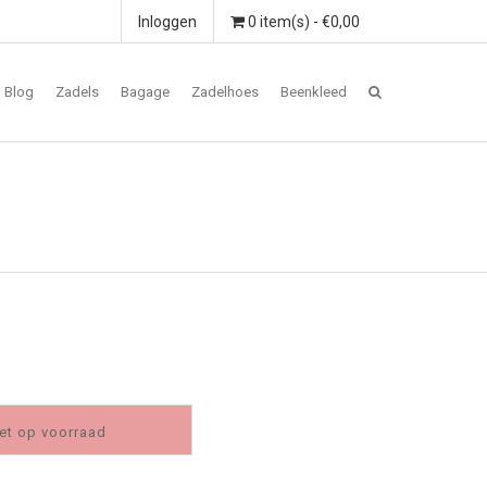
Inloggen
0 item(s) - €0,00
Blog
Zadels
Bagage
Zadelhoes
Beenkleed
et op voorraad