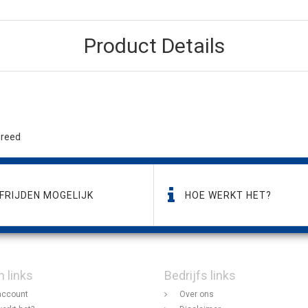
Product Details
breed
FRIJDEN MOGELIJK
HOE WERKT HET?
n links
Bedrijfs links
account
Over ons