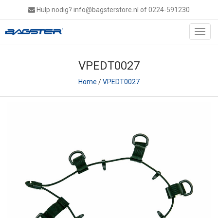
Hulp nodig?
info@bagsterstore.nl
of 0224-591230
Toggl
navig
VPEDT0027
Home
/
VPEDT0027