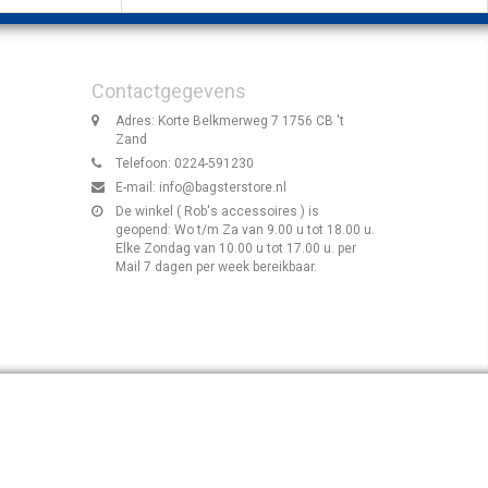
Contactgegevens
Adres: Korte Belkmerweg 7 1756 CB 't
Zand
Telefoon: 0224-591230
E-mail:
info@bagsterstore.nl
De winkel ( Rob's accessoires ) is
geopend: Wo t/m Za van 9.00 u tot 18.00 u.
Elke Zondag van 10.00 u tot 17.00 u. per
Mail 7 dagen per week bereikbaar.