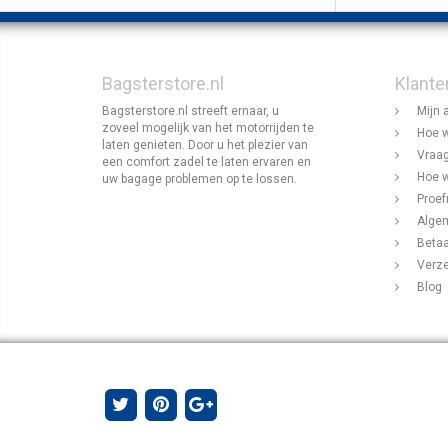
Bagsterstore.nl
Klante
Bagsterstore.nl streeft ernaar, u
Mijn 
zoveel mogelijk van het motorrijden te
Hoe w
laten genieten. Door u het plezier van
Vraag
een comfort zadel te laten ervaren en
Hoe w
uw bagage problemen op te lossen.
Proef
Alge
Beta
Verz
Blog