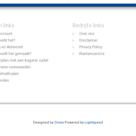
n links
Bedrijfs links
account
Over ons
erkt het?
Disclaimer
 en Antwoord
Privacy Policy
ordt het gemaakt?
Klantenservice
rijden met een Bagster zadel
mene voorwaarden
almethoden
enden
Designed by
Crivex
Powered by
Lightspeed