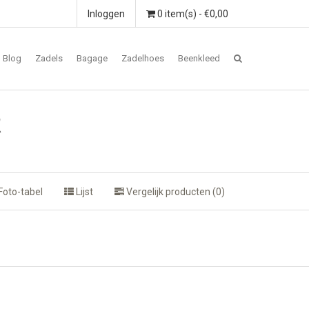
Inloggen
0 item(s) - €0,00
Blog
Zadels
Bagage
Zadelhoes
Beenkleed
R
Foto-tabel
Lijst
Vergelijk producten (0)