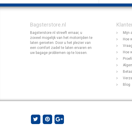
Bagsterstore.nl
Klante
Bagsterstore.nl streeft ernaar, u
Mijn 
zoveel mogelijk van het motorrijden te
Hoe w
laten genieten. Door u het plezier van
Vraag
een comfort zadel te laten ervaren en
Hoe w
uw bagage problemen op te lossen.
Proef
Alge
Beta
Verz
Blog