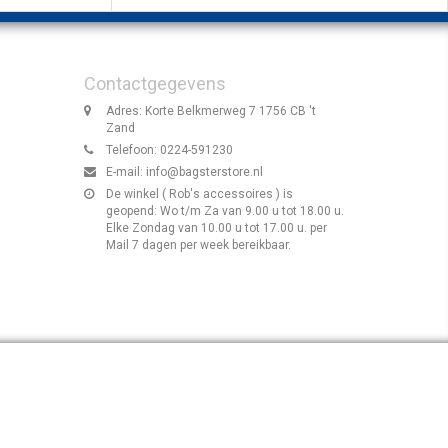
Contactgegevens
Adres: Korte Belkmerweg 7 1756 CB 't
Zand
Telefoon: 0224-591230
E-mail:
info@bagsterstore.nl
De winkel ( Rob's accessoires ) is
geopend: Wo t/m Za van 9.00 u tot 18.00 u.
Elke Zondag van 10.00 u tot 17.00 u. per
Mail 7 dagen per week bereikbaar.