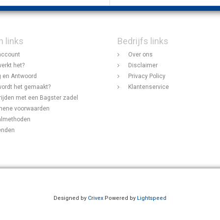
n links
Bedrijfs links
account
Over ons
erkt het?
Disclaimer
 en Antwoord
Privacy Policy
ordt het gemaakt?
Klantenservice
rijden met een Bagster zadel
mene voorwaarden
almethoden
enden
Designed by
Crivex
Powered by
Lightspeed