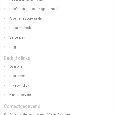
Proefrijden met een Bagster zadel
Algemene voorwaarden
Betaalmethoden
Verzenden
Blog
Bedrijfs links
Over ons
Disclaimer
Privacy Policy
Klantenservice
Contactgegevens
Adres: Korte Belkmerweg 7 1756 CB 't Zand