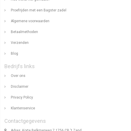
Proefrijden met een Bagster zadel
Algemene voorwaarden
Betaalmethoden
Verzenden
Blog
Bedrijfs links
Over ons
Disclaimer
Privacy Policy
Klantenservice
Contactgegevens
Adres: Korte Belkmerweg 7 1756 CB 't Zand