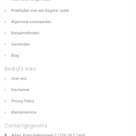
Proefrijden met een Bagster zadel
Algemene voorwaarden
Betaalmethoden
Verzenden
Blog
Bedrijfs links
Over ons
Disclaimer
Privacy Policy
Klantenservice
Contactgegevens
Adres: Korte Belkmerweg 7 1756 CB 't Zand