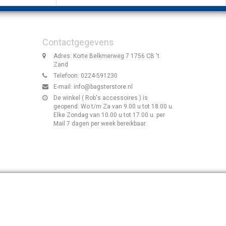
Contactgegevens
Adres: Korte Belkmerweg 7 1756 CB 't
Zand
Telefoon: 0224-591230
E-mail:
info@bagsterstore.nl
De winkel ( Rob's accessoires ) is
geopend: Wo t/m Za van 9.00 u tot 18.00 u.
Elke Zondag van 10.00 u tot 17.00 u. per
Mail 7 dagen per week bereikbaar.