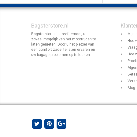
Bagsterstore.nl
Klante
Bagsterstore.nl streeft ernaar, u
Mijn 
zoveel mogelijk van het motorrijden te
Hoe w
laten genieten. Door u het plezier van
Vraag
een comfort zadel te laten ervaren en
Hoe w
uw bagage problemen op te lossen.
Proef
Alge
Beta
Verz
Blog