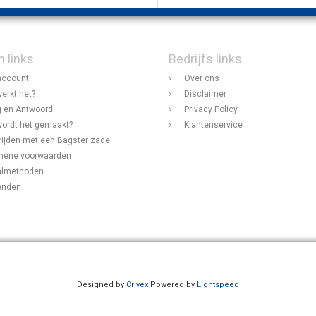
n links
Bedrijfs links
account
Over ons
erkt het?
Disclaimer
 en Antwoord
Privacy Policy
ordt het gemaakt?
Klantenservice
rijden met een Bagster zadel
mene voorwaarden
almethoden
enden
Designed by
Crivex
Powered by
Lightspeed