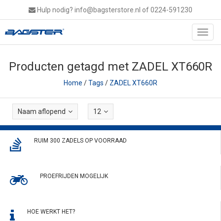
Hulp nodig?
info@bagsterstore.nl
of 0224-591230
Toggl
navig
Producten getagd met ZADEL XT660R
Home
/
Tags
/
ZADEL XT660R
Naam aflopend
12
RUIM 300 ZADELS OP VOORRAAD
PROEFRIJDEN MOGELIJK
HOE WERKT HET?