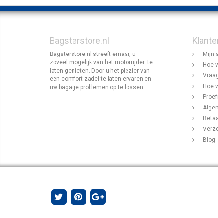
Bagsterstore.nl
Klante
Bagsterstore.nl streeft ernaar, u
Mijn 
zoveel mogelijk van het motorrijden te
Hoe w
laten genieten. Door u het plezier van
Vraag
een comfort zadel te laten ervaren en
Hoe w
uw bagage problemen op te lossen.
Proef
Alge
Beta
Verz
Blog