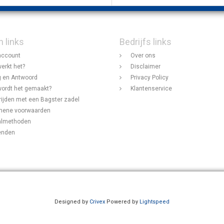
n links
Bedrijfs links
account
Over ons
erkt het?
Disclaimer
 en Antwoord
Privacy Policy
ordt het gemaakt?
Klantenservice
rijden met een Bagster zadel
mene voorwaarden
almethoden
enden
Designed by
Crivex
Powered by
Lightspeed