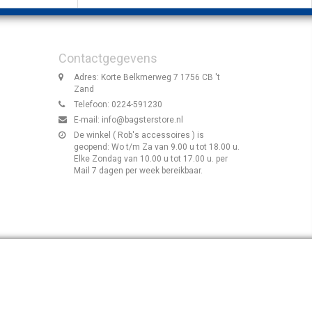
Contactgegevens
Adres: Korte Belkmerweg 7 1756 CB 't
Zand
Telefoon: 0224-591230
E-mail:
info@bagsterstore.nl
De winkel ( Rob's accessoires ) is
geopend: Wo t/m Za van 9.00 u tot 18.00 u.
Elke Zondag van 10.00 u tot 17.00 u. per
Mail 7 dagen per week bereikbaar.