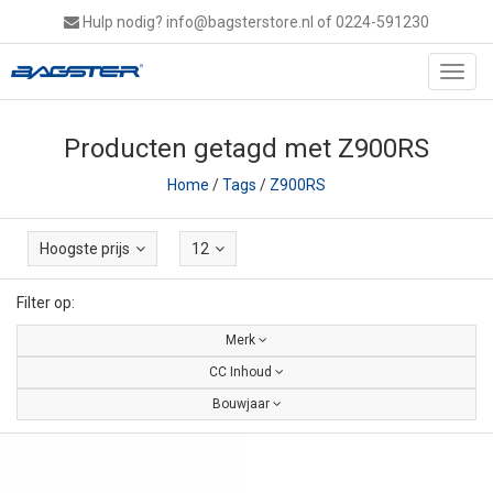
Hulp nodig?
info@bagsterstore.nl
of 0224-591230
Toggl
navig
Producten getagd met Z900RS
Home
/
Tags
/
Z900RS
Hoogste prijs
12
Filter op:
Merk
CC Inhoud
Bouwjaar