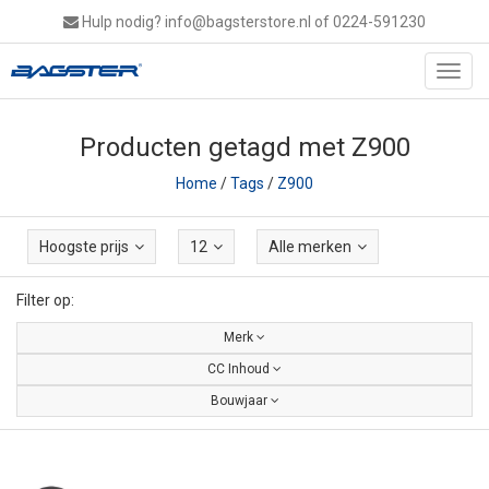
Hulp nodig?
info@bagsterstore.nl
of 0224-591230
Toggl
navig
Producten getagd met Z900
Home
/
Tags
/
Z900
Hoogste prijs
12
Alle merken
Filter op:
Merk
CC Inhoud
Bouwjaar