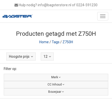
Hulp nodig?
info@bagsterstore.nl
of 0224-591230
Toggl
navig
Producten getagd met Z750H
Home
/
Tags
/
Z750H
Hoogste prijs
12
Filter op:
Merk
CC Inhoud
Bouwjaar