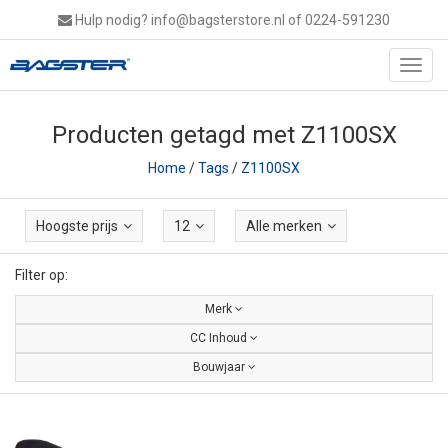
Hulp nodig?
info@bagsterstore.nl
of 0224-591230
Toggl
navig
Producten getagd met Z1100SX
Home
/
Tags
/
Z1100SX
Hoogste prijs
12
Alle merken
Filter op:
Merk
CC Inhoud
Bouwjaar